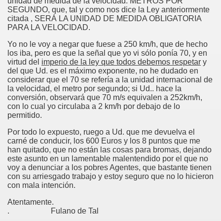
unidad de medida de la velocidad: METROS POR
SEGUNDO, que, tal y como nos dice la Ley anteriormente
citada , SERÁ LA UNIDAD DE MEDIDA OBLIGATORIA
PARA LA VELOCIDAD.
Yo no le voy a negar que fuese a 250 km/h, que de hecho
los iba, pero es que la señal que yo vi sólo ponía 70, y en
virtud del
imperio de la ley que todos debemos respetar
y
del que Ud. es el máximo exponente, no he dudado en
considerar que el 70 se refería a la unidad internacional de
la velocidad, el metro por segundo; si Ud.. hace la
conversión, observará que 70 m/s equivalen a 252km/h,
con lo cual yo circulaba a 2 km/h por debajo de lo
permitido.
Por todo lo expuesto, ruego a Ud. que me devuelva el
carné de conducir, los 600 Euros y los 8 puntos que me
han quitado, que no están las cosas para bromas, dejando
este asunto en un lamentable malentendido por el que no
voy a denunciar a los pobres Agentes, que bastante tienen
con su arriesgado trabajo y estoy seguro que no lo hicieron
con mala intención.
Atentamente.
. Fulano de Tal