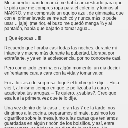
Me acuerdo cuando mamá me había amaestrado para que
te pida que me compres ropa para el colegio, y fuimos al
MAKRO, y me compraste un equipo azul, de gimnasia, que
con el primer lavado se me achicó y nunca más lo pude
usar… jajaj, (me río), el buzo me quedó manga ¾ y al
pantalón, había que bajarlo a tomar agua…
¡¡¡Que épocas…!!!
Recuerdo que lloraba casi todas las noches, durante mi
infancia y mucho más durante la pubertad. Lloraba por
extrañarte, y ya en la adolescencia, por no conocerte casi.
Pero como todo termina en algún momento, un día decidí
enfrentarme cara a cara con la vida y tomar valor.
Fui a tu casa de sorpresa, toqué el timbre y te dije: - Hola
vieji!, al mismo tiempo en que te pellizcaba la cara y
acariciaba tus arrugas. – Te quiero, ¿sabías?. Creo que
esa fue la primera vez que te lo dije.
Una vez dentro de la casa… eran las 7 de la tarde, nos
dirigimos a la cocina, preparamos el mate, pusimos los
cigarrillos sobre la mesa junto a las cartas que teníamos
guardadas en algún rincón de los bolsillos, y así, entre