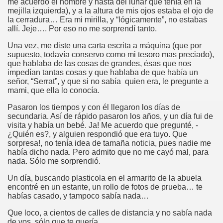
me acuerdo el nombre y hasta del lunar que tenía en la
mejilla izquierda), y a la altura de mis ojos estaba el ojo de
la cerradura… Era mi mirilla, y “lógicamente”, no estabas
allí. Jeje…. Por eso no me sorprendí tanto.
Una vez, me diste una carta escrita a máquina (que por
supuesto, todavía conservo como mi tesoro mas preciado),
que hablaba de las cosas de grandes, ésas que nos
impedían tantas cosas y que hablaba de que había un
señor, “Serrat”, y que si no sabía quien era, le pregunte a
mami, que ella lo conocía.
Pasaron los tiempos y con él llegaron los días de
secundaria. Así de rápido pasaron los años, y un día fui de
visita y había un bebé. Ja! Me acuerdo que pregunté, -
¿Quién es?, y alguien respondió que era tuyo. Que
sorpresa!, no tenía idea de tamaña noticia, pues nadie me
había dicho nada. Pero admito que no me cayó mal, para
nada. Sólo me sorprendió.
Un día, buscando plasticola en el armarito de la abuela
encontré en un estante, un rollo de fotos de prueba… te
habías casado, y tampoco sabía nada…
Que loco, a cientos de calles de distancia y no sabía nada
de vos, sólo que te quería.