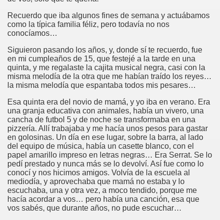
Recuerdo que iba algunos fines de semana y actuábamos
como la típica familia féliz, pero todavía no nos
conocíamos…
Siguieron pasando los años, y, donde sí te recuerdo, fue
en mi cumpleaños de 15, que festejé a la tarde en una
quinta, y me regalaste la cajita musical negra, casi con la
misma melodía de la otra que me habían traído los reyes…
la misma melodía que espantaba todos mis pesares…
Esa quinta era del novio de mamá, y yo iba en verano. Era
una granja educativa con animales, había un vivero, una
cancha de futbol 5 y de noche se transformaba en una
pizzería. Allí trabajaba y me hacía unos pesos para gastar
en golosinas. Un día en ese lugar, sobre la barra, al lado
del equipo de música, había un casette blanco, con el
papel amarillo impreso en letras negras… Era Serrat. Se lo
pedí prestado y nunca más se lo devolví. Así fue como lo
conocí y nos hicimos amigos. Volvía de la escuela al
mediodía, y aprovechaba que mamá no estaba y lo
escuchaba, una y otra vez, a moco tendido, porque me
hacía acordar a vos… pero había una canción, esa que
vos sabés, que durante años, no pude escuchar…